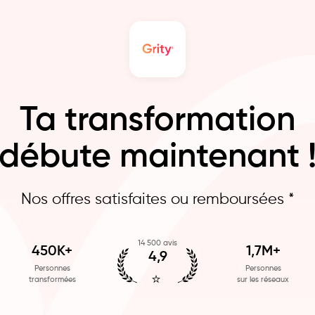
Ta transformation
débute maintenant 
Nos offres satisfaites ou remboursées *
14 500 avis
450K+
1,7M+
4,9
Personnes
Personnes
⭐
transformées
sur les réseaux